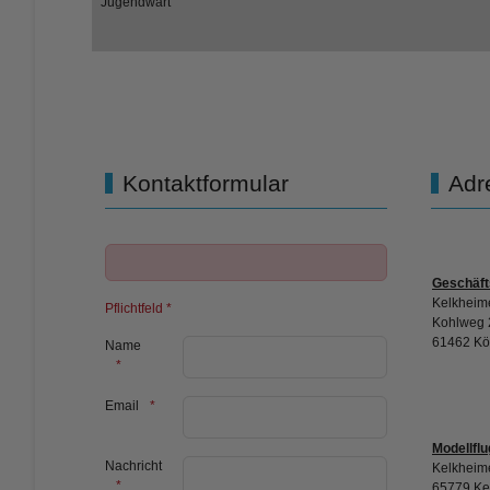
Jugendwart
Kontaktformular
Adr
Geschäft
Kelkheime
Pflichtfeld *
Kohlweg 
61462 Kö
Name
Email
Modellflu
Nachricht
Kelkheime
65779 Ke