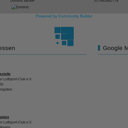
Dominic Becker
017662862778
Powered by Community Builder
essen
Google 
sstelle
r Luftsport-Club e.V.
2b
nigstein
gplatz
r Luftsport-Club e.V.
lkheim