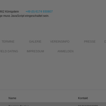
1462 Königstein
+49 (0) 6174 930807
ge muss JavaScript eingeschaltet sein.
TERMINE
GALERIE
VEREINSINFO
PRESSE
FIELD DATING
IMPRESSUM
ANMELDEN
Name
Kontakt