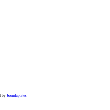
d by
Joomlaplates
.