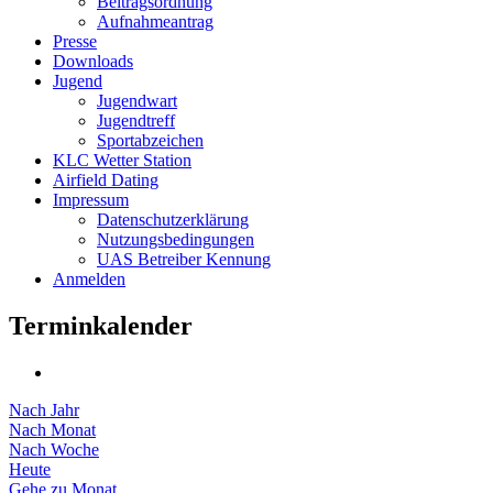
Beitragsordnung
Aufnahmeantrag
Presse
Downloads
Jugend
Jugendwart
Jugendtreff
Sportabzeichen
KLC Wetter Station
Airfield Dating
Impressum
Datenschutzerklärung
Nutzungsbedingungen
UAS Betreiber Kennung
Anmelden
Terminkalender
Nach Jahr
Nach Monat
Nach Woche
Heute
Gehe zu Monat