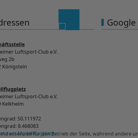
dressen
Google
äftsstelle
eimer Luftsport-Club e.V.
weg 2b
 Königstein
lflugplatz
eimer Luftsport-Club e.V.
9 Kelkheim
engrad: 50.111972
ngrad: 8.468083
rt zum Modellflugplatz
ind essenziell für den Betrieb der Seite, während andere u