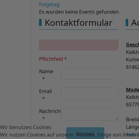
Folgetag
Es wurden keine Events gefunden
Kontaktformular
A
Gesch
Kelkh
Pflichtfeld *
Kohl
61462
Name
Model
Email
Kelkh
6577
Nachricht
Breit
Länge
Wir benutzen Cookies
Unsichtbares Google Recaptcha
Anfah
Wir nutzen Cookies auf unserer Website. Einige von ihnen s