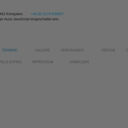
1462 Königstein
+49 (0) 6174 930807
ge muss JavaScript eingeschaltet sein.
TERMINE
GALERIE
VEREINSINFO
PRESSE
FIELD DATING
IMPRESSUM
ANMELDEN