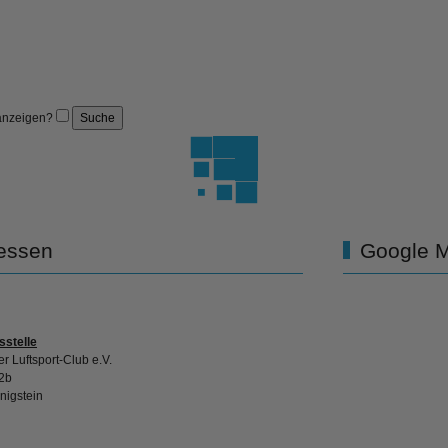
anzeigen?
essen
Google 
sstelle
r Luftsport-Club e.V.
2b
nigstein