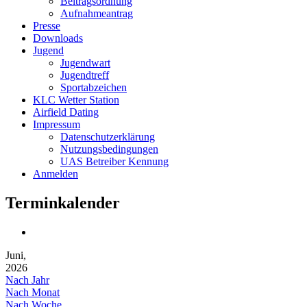
Beitragsordnung
Aufnahmeantrag
Presse
Downloads
Jugend
Jugendwart
Jugendtreff
Sportabzeichen
KLC Wetter Station
Airfield Dating
Impressum
Datenschutzerklärung
Nutzungsbedingungen
UAS Betreiber Kennung
Anmelden
Terminkalender
Juni,
2026
Nach Jahr
Nach Monat
Nach Woche