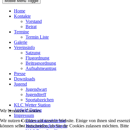
Mobile Menu Toggle
Home
Kontakte
Vorstand
Beirat
Termine
Termin Liste
Galerie
Vereinsinfo
Satzung
Flugordnung
Beitragsordnung
Aufnahmeantrag
Presse
Downloads
Jugend
Jugendwart
Jugendtreff
Sportabzeichen
KLC Wetter Station
Airfield Dating
Wir benutzen Cookies
Impressum
Datenschutzerklärung
Wir nutzen Cookies auf unserer Website. Einige von ihnen sind essenzi
Nutzungsbedingungen
können selbst entscheiden, ob Sie die Cookies zulassen möchten. Bitte